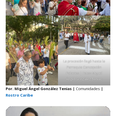
La procesión llegó hasta la
Parroquia Concepción
Palacios | Fotos Miguel
Ángel González Tenias
Por. Miguel Ángel González Tenias
|
Comunidades
|
Rostro Caribe