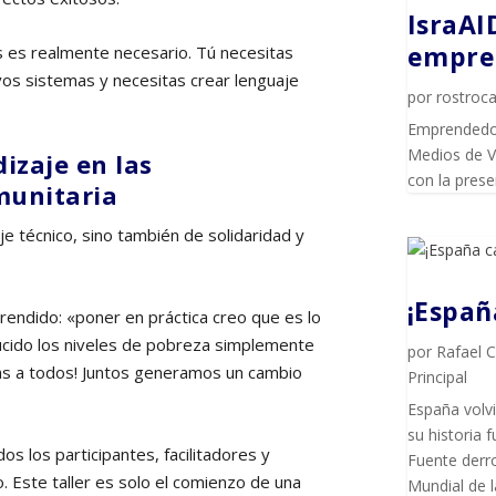
IsraAI
empren
 es realmente necesario. Tú necesitas
vos sistemas y necesitas crear lenguaje
por
rostroca
Emprendedor
Medios de Vi
izaje en las
con la pres
munitaria
je técnico, sino también de solidaridad y
¡Espa
aprendido: «poner en práctica creo que es lo
ucido los niveles de pobreza simplemente
por
Rafael 
cias a todos! Juntos generamos un cambio
Principal
España volvi
su historia f
s los participantes, facilitadores y
Fuente derro
 Este taller es solo el comienzo de una
Mundial de l