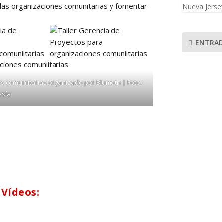
 las organizaciones comunitarias y fomentar
Nueva Jersey
ENTRAD
s comuniitarias organizado por Blumotn | Foto.:
esía
 Vídeos: