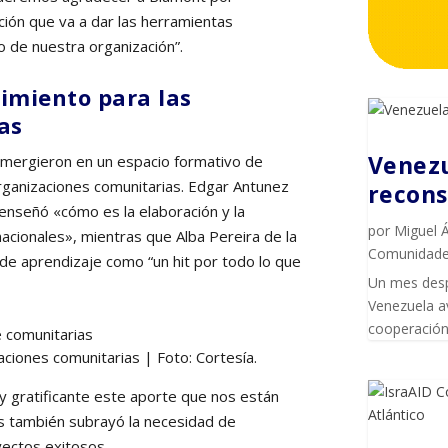
ción que va a dar las herramientas
o de nuestra organización”.
cimiento para las
as
Venezu
sumergieron en un espacio formativo de
 organizaciones comunitarias. Edgar Antunez
recons
 enseñó «cómo es la elaboración y la
por
Miguel 
acionales», mientras que Alba Pereira de la
Comunidad
 de aprendizaje como “un hit por todo lo que
Un mes desp
Venezuela av
cooperación 
aciones comunitarias | Foto: Cortesía.
 gratificante este aporte que nos están
s también subrayó la necesidad de
yectos exitosos.