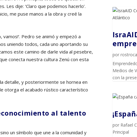
. Les dije: ‘Claro que podemos hacerlo’.
icio, me puse manos a la obra y creé la
IsraAI
sto, vamos!’. Pedro se animó y empezó a
empren
imos uniendo todos, cada uno aportando su
nzamos este camino de darle vida al pesebre,
por
rostroca
 que conecta nuestra cultura Zenú con esta
Emprendedor
Medios de Vi
con la pres
a detalle, y posteriormente se hornea en
e otorga el acabado rústico característico
econocimiento al talento
¡Espa
por
Rafael 
Principal
sino un símbolo que une a la comunidad y