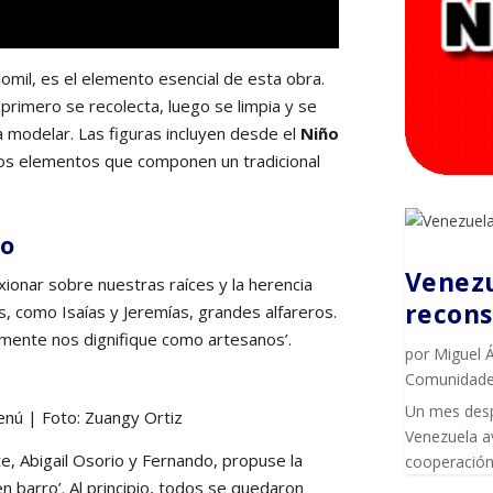
omil, es el elemento esencial de esta obra.
primero se recolecta, luego se limpia y se
a modelar. Las figuras incluyen desde el
Niño
tros elementos que componen un tradicional
ro
Venezu
xionar sobre nuestras raíces y la herencia
recons
as, como Isaías y Jeremías, grandes alfareros.
lmente nos dignifique como artesanos’.
por
Miguel 
Comunidad
Un mes desp
enú | Foto: Zuangy Ortiz
Venezuela av
e, Abigail Osorio y Fernando, propuse la
cooperación 
 barro’. Al principio, todos se quedaron