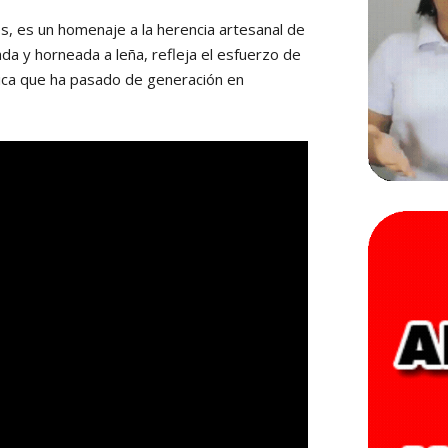
s, es un homenaje a la herencia artesanal de
a y horneada a leña, refleja el esfuerzo de
tica que ha pasado de generación en