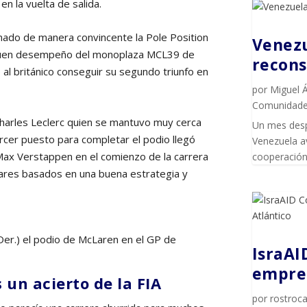
en la vuelta de salida.
 ganado de manera convincente la Pole Position
Venezu
l buen desempeño del monoplaza MCL39 de
recons
 al británico conseguir su segundo triunfo en
por
Miguel 
Comunidad
harles Leclerc quien se mantuvo muy cerca
Un mes desp
ercer puesto para completar el podio llegó
Venezuela av
 Max Verstappen en el comienzo de la carrera
cooperación 
gares basados en una buena estrategia y
(Der.) el podio de McLaren en el GP de
IsraAI
empren
 un acierto de la FIA
por
rostroca