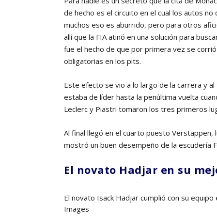
Para nadie es un secreto que la cita de Móna
de hecho es el circuito en el cual los autos n
muchos eso es aburrido, pero para otros afic
allí que la FIA atinó en una solución para bus
fue el hecho de que por primera vez se corri
obligatorias en los pits.
Este efecto se vio a lo largo de la carrera y 
estaba de líder hasta la penúltima vuelta cuand
Leclerc y Piastri tomaron los tres primeros lug
Al final llegó en el cuarto puesto Verstappen,
mostró un buen desempeño de la escudería Fe
El novato Hadjar en su mej
El novato Isack Hadjar cumplió con su equipo 
Images