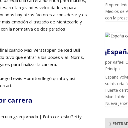
co parecía una carrera aburrida para muchos,
Emprendedor
o desarrollan grandes velocidades y para
Medios de Vi
ionados hay otros factores a considerar y es
con la pres
car más emoción al trazado de Montecarlo y
ó con la normativa de dos parados
al final cuando Max Verstappen de Red Bull
¡Espa
o tuvo que entrar a los boxes y allí Norris,
por
Rafael 
ares para finalizar la carrera.
Principal
España volvi
 luego Lewis Hamilton llegó quinto y así
su historia f
rrari.
Fuente derro
Mundial de l
or carrera
Nueva Jersey
en una gran jornada | Foto cortesía Getty
ENTRAD