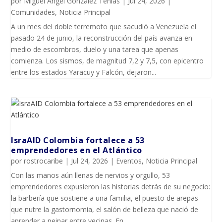
por
Miguel Ángel González Tenias
|
Jul 24, 2026
|
Comunidades
,
Noticia Principal
A un mes del doble terremoto que sacudió a Venezuela el
pasado 24 de junio, la reconstrucción del país avanza en
medio de escombros, duelo y una tarea que apenas
comienza. Los sismos, de magnitud 7,2 y 7,5, con epicentro
entre los estados Yaracuy y Falcón, dejaron...
IsraAID Colombia fortalece a 53
emprendedores en el Atlántico
por
rostrocaribe
|
Jul 24, 2026
|
Eventos
,
Noticia Principal
Con las manos aún llenas de nervios y orgullo, 53
emprendedores expusieron las historias detrás de su negocio:
la barbería que sostiene a una familia, el puesto de arepas
que nutre la gastornomia, el salón de belleza que nació de
aprender a peinar entre vecinas. En...