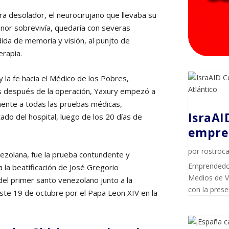
ra desolador, el neurocirujano que llevaba su
menor sobrevivía, quedaría con severas
dida de memoria y visión, al punjto de
erapia.
y la fe hacia el Médico de los Pobres,
as después de la operación, Yaxury empezó a
amente a todas las pruebas médicas,
IsraAI
ado del hospital, luego de los 20 días de
empren
por
rostroca
nezolana, fue la prueba contundente y
Emprendedor
 la beatificación de José Gregorio
Medios de Vi
el primer santo venezolano junto a la
con la pres
este 19 de octubre por el Papa Leon XIV en la