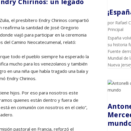
Endry Chirinos: un legado
¡Espa
ulia, el presbítero Endry Chirinos compartió
por
Rafael 
 reafirma la santidad de José Gregorio
Principal
onde viajó para participar en la ceremonia
España volvi
os del Camino Neocatecumenal, relató:
su historia f
Fuente derro
orque todo el pueblo siempre ha esperado la
Mundial de l
nifica mucho para los venezolanos y también
Nueva Jersey
agro en una niña que había tragado una bala y
rmó Endry Chirinos.
 tiene hijos. Por eso para nosotros este
ramos quienes están dentro y fuera de
Antone
está en comunión con nosotros en el cielo”,
Merced
ñadero.
mund
isión pastoral en Francia, reforzó el