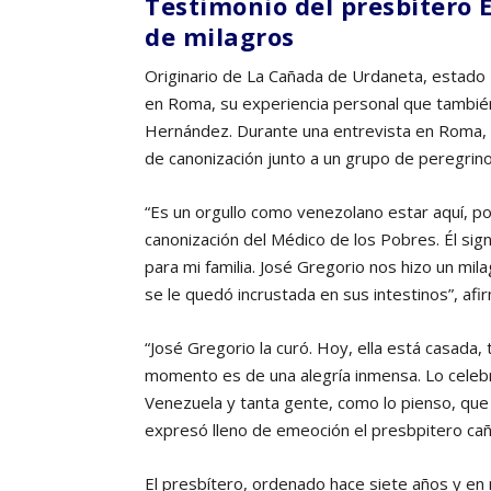
Testimonio del presbítero 
de milagros
Originario de La Cañada de Urdaneta, estado Z
en Roma, su experiencia personal que también
Hernández. Durante una entrevista en Roma, d
de canonización junto a un grupo de peregrin
“Es un orgullo como venezolano estar aquí, p
canonización del Médico de los Pobres. Él sig
para mi familia. José Gregorio nos hizo un mil
se le quedó incrustada en sus intestinos”, afi
“José Gregorio la curó. Hoy, ella está casada,
momento es de una alegría inmensa. Lo celeb
Venezuela y tanta gente, como lo pienso, que 
expresó lleno de emeoción el presbpitero ca
El presbítero, ordenado hace siete años y en m