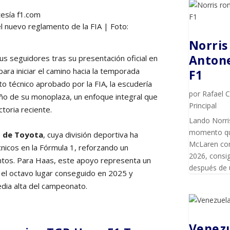
l nuevo reglamento de la FIA | Foto:
Norris
Antone
sus seguidores tras su presentación oficial en
ara iniciar el camino hacia la temporada
F1
o técnico aprobado por la FIA, la escudería
por
Rafael 
ño de su monoplaza, un enfoque integral que
Principal
ctoria reciente.
Lando Norris
momento que 
o de Toyota
, cuya división deportiva ha
McLaren con
cnicos en la Fórmula 1, reforzando un
2026, consig
ntos. Para Haas, este apoyo representa un
después de 
ás el octavo lugar conseguido en 2025 y
dia alta del campeonato.
Venezu