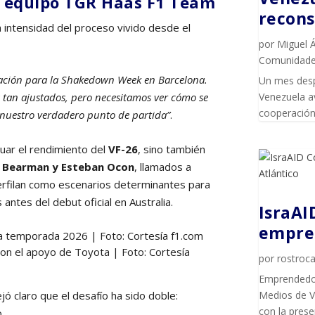
l equipo TGR Haas F1 Team
recons
 intensidad del proceso vivido desde el
por
Miguel 
Comunidad
ración para la Shakedown Week en Barcelona.
Un mes desp
 tan ajustados, pero necesitamos ver cómo se
Venezuela av
cooperación 
 nuestro verdadero punto de partida”
.
uar el rendimiento del
VF-26
, sino también
r Bearman y Esteban Ocon
, llamados a
perfilan como escenarios determinantes para
antes del debut oficial en Australia.
IsraAI
empren
n el apoyo de Toyota | Foto: Cortesía
por
rostroca
Emprendedor
ó claro que el desafío ha sido doble:
Medios de Vi
con la pres
.