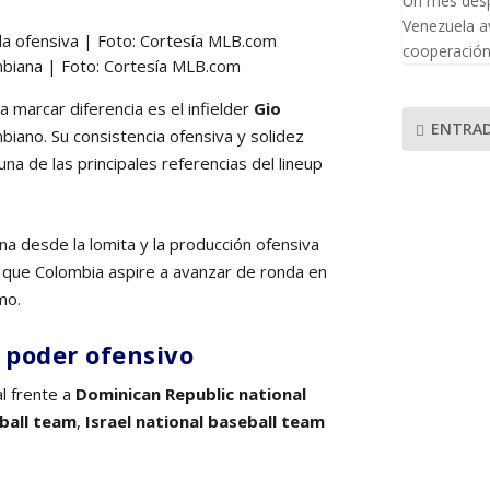
Un mes desp
Venezuela av
cooperación 
ombiana | Foto: Cortesía MLB.com
a marcar diferencia es el infielder
Gio
ENTRAD
mbiano. Su consistencia ofensiva y solidez
na de las principales referencias del lineup
na desde la lomita y la producción ofensiva
 que Colombia aspire a avanzar de ronda en
mo.
y poder ofensivo
al frente a
Dominican Republic national
ball team
,
Israel national baseball team