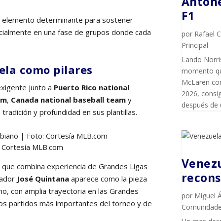
Antone
F1
un elemento determinante para sostener
cialmente en una fase de grupos donde cada
por
Rafael 
Principal
Lando Norris
ela como pilares
momento que 
McLaren con
 exigente junto a
Puerto Rico national
2026, consig
am
,
Canada national baseball team
y
después de 
n tradición y profundidad en sus plantillas.
o: Cortesía MLB.com
Venezu
r que combina experiencia de Grandes Ligas
recons
zador
José Quintana
aparece como la pieza
ano, con amplia trayectoria en las Grandes
por
Miguel 
los partidos más importantes del torneo y de
Comunidad