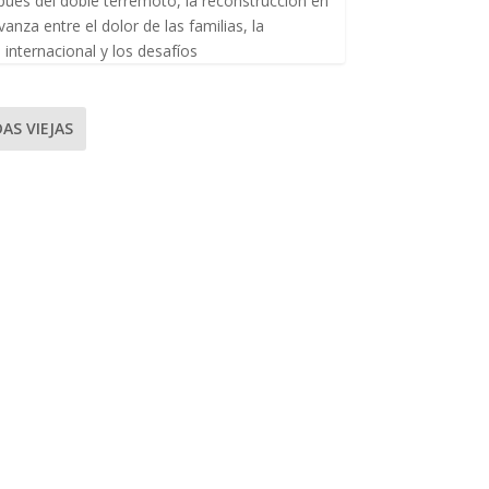
ués del doble terremoto, la reconstrucción en
anza entre el dolor de las familias, la
internacional y los desafíos
AS VIEJAS