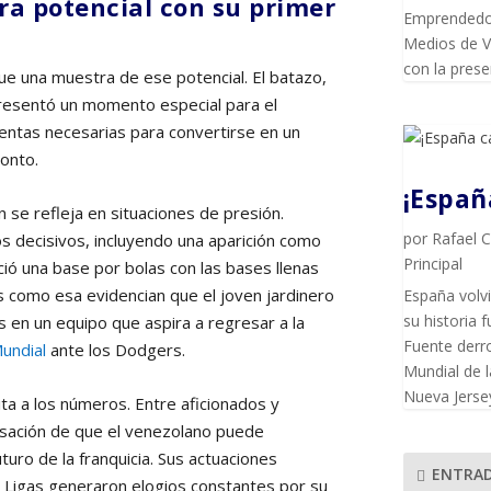
a potencial con su primer
Emprendedor
Medios de Vi
con la pres
ue una muestra de ese potencial. El batazo,
presentó un momento especial para el
entas necesarias para convertirse en un
onto.
¡Espa
 se refleja en situaciones de presión.
por
Rafael 
 decisivos, incluyendo una aparición como
Principal
ió una base por bolas con las bases llenas
nes como esa evidencian que el joven jardinero
España volvi
su historia f
 en un equipo que aspira a regresar a la
Fuente derro
undial
ante los Dodgers.
Mundial de l
Nueva Jersey
ta a los números. Entre aficionados y
nsación de que el venezolano puede
turo de la franquicia. Sus actuaciones
ENTRAD
 Ligas generaron elogios constantes por su