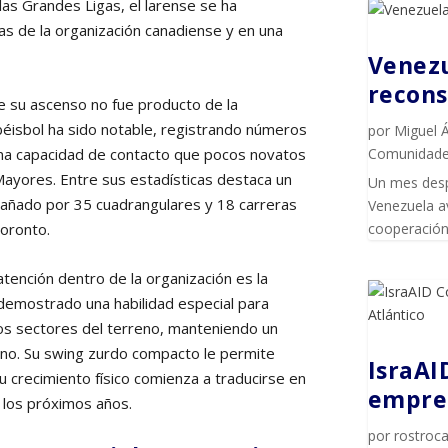
s Grandes Ligas, el larense se ha
vas de la organización canadiense y en una
Venezu
recons
 su ascenso no fue producto de la
 béisbol ha sido notable, registrando números
por
Miguel 
 una capacidad de contacto que pocos novatos
Comunidad
Mayores. Entre sus estadísticas destaca un
Un mes desp
añado por 35 cuadrangulares y 18 carreras
Venezuela av
oronto.
cooperación 
atención dentro de la organización es la
demostrado una habilidad especial para
los sectores del terreno, manteniendo un
rno. Su swing zurdo compacto le permite
IsraAI
 crecimiento físico comienza a traducirse en
empren
los próximos años.
por
rostroca