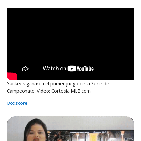
Yankees ganaron el primer juego de la Serie de
Campeonato. Video: Cortesía MLB.com
Boxscore