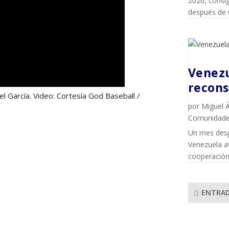
2026, consig
después de 
Venezu
recons
 García. Video: Cortesía God Baseball /
por
Miguel 
Comunidad
Un mes desp
Venezuela av
cooperación 
ENTRAD