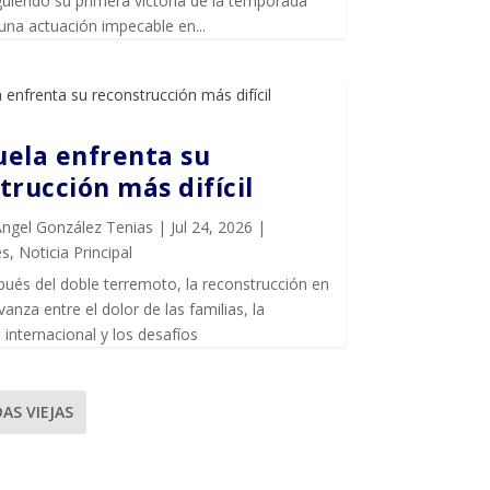
uiendo su primera victoria de la temporada
una actuación impecable en...
ela enfrenta su
trucción más difícil
Ángel González Tenias
|
Jul 24, 2026
|
es
,
Noticia Principal
ués del doble terremoto, la reconstrucción en
anza entre el dolor de las familias, la
internacional y los desafíos
AS VIEJAS