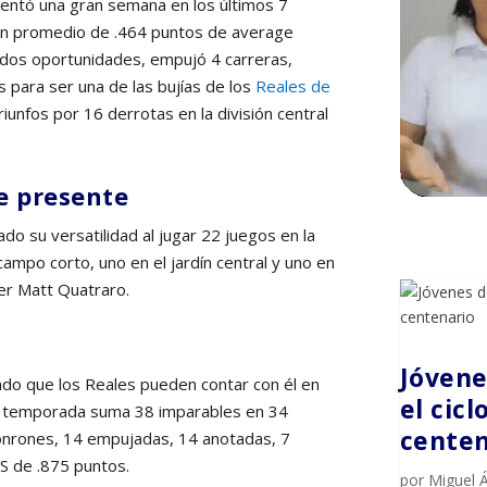
entó una gran semana en los últimos 7
un promedio de .464 puntos de average
en dos oportunidades, empujó 4 carreras,
 para ser una de las bujías de los
Reales de
iunfos por 16 derrotas en la división central
e presente
ado su versatilidad al jugar 22 juegos en la
ampo corto, uno en el jardín central y uno en
er Matt Quatraro.
Jóvene
do que los Reales pueden contar con él en
el cic
de temporada suma 38 imparables en 34
centen
jonrones, 14 empujadas, 14 anotadas, 7
S de .875 puntos.
por
Miguel 