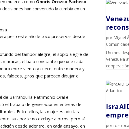
s en mujeres como
Onoris Orozco Pacheco
y decisiones han convertido la cumbia en un
Venezu
recons
ra pero este año le tocó preservar desde
por
Miguel 
Comunidad
Un mes desp
ofundo del tambor alegre, el soplo alegre de
Venezuela av
las maracas, el bajo constante que une cada
cooperación 
sonora entre viento y cuero, entre madera y
os, faldeos, giros que parecen dibujar el
 de Barranquilla Patrimonio Oral e
ió el trabajo de generaciones enteras de
IsraAI
urales. Entre ellos, las mujeres adultas
empren
ente: su aporte no excluye a otros, pero sí
por
rostroca
tradición desde adentro, en cada ensayo, en