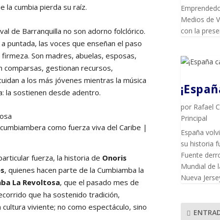
e la cumbia pierda su raíz.
Emprendedor
Medios de Vi
l de Barranquilla no son adorno folclórico.
con la pres
 a puntada, las voces que enseñan el paso
y firmeza. Son madres, abuelas, esposas,
n comparsas, gestionan recursos,
 cuidan a los más jóvenes mientras la música
¡Espa
la: la sostienen desde adentro.
por
Rafael 
Principal
 cumbiambera como fuerza viva del Caribe |
España volvi
su historia f
Fuente derro
rticular fuerza, la historia de
Onoris
Mundial de l
es
, quienes hacen parte de la Cumbiamba la
Nueva Jersey
mba La Revoltosa
, que el pasado mes de
corrido que ha sostenido tradición,
ultura viviente; no como espectáculo, sino
ENTRAD