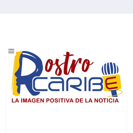
Autor:
Darcy Virginia
Fernandez Casilla
Barranquilla se moviliza en solidaridad
con Venezuela tras devastador
terremoto