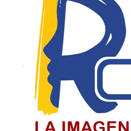
El Día del Periodista y Comunicador
El periodista y comunicador social en Colombia paga un
LEER MÁS
Jóvenes de Chiquinquirá cierran el c
Jóvenes recibieron la confirmación en el cierre del cicl
LEER MÁS