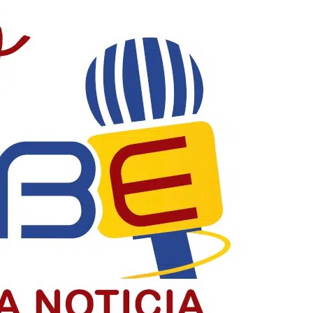
acia y construyendo país
la