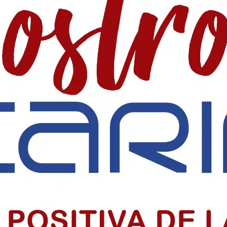
 SociaI en Colombia
 precio alto por informar, pero su labor sigue sosteniendo la democr
iclo sacramental del centenario
o sacramental del centenario de la Parroquia Chiquinquirá en Barranquil