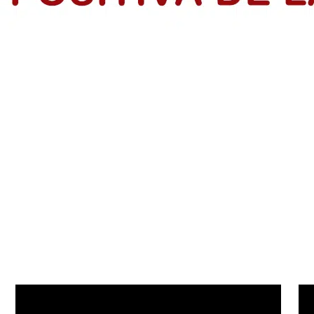
rendedores en el Atlántico
dios de Vida de IsraAID Colombia, tras finalizar formación con la p
s: