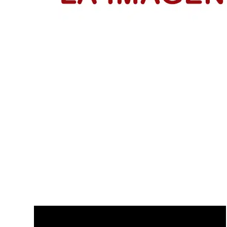
IsraAID Colombia fortalece a 53 emp
Emprendedores reciben su certificación del programa Me
LEER MÁS
Disfruta de nuestros últimos Vídeo