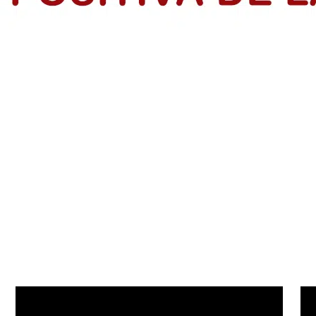
rendedores en el Atlántico
dios de Vida de IsraAID Colombia, tras finalizar formación con la p
s: