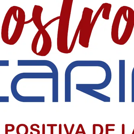
 SociaI en Colombia
 precio alto por informar, pero su labor sigue sosteniendo la democr
iclo sacramental del centenario
o sacramental del centenario de la Parroquia Chiquinquirá en Barranquil