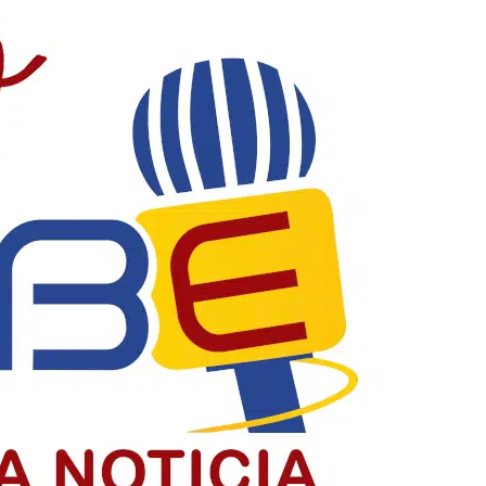
acia y construyendo país
la