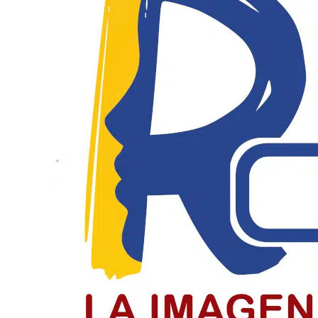
El Día del Periodista y Comunicador
El periodista y comunicador social en Colombia paga un
LEER MÁS
Jóvenes de Chiquinquirá cierran el c
Jóvenes recibieron la confirmación en el cierre del cicl
LEER MÁS