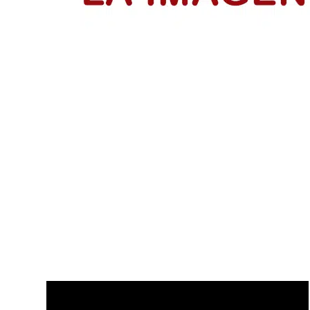
IsraAID Colombia fortalece a 53 emp
Emprendedores reciben su certificación del programa Me
LEER MÁS
Disfruta de nuestros últimos Vídeo