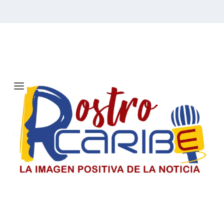
Etiqueta:
Ruta comercial
Solicitan investigar a Viagogo y
venta de entradas para el concierto
de Ricardo Montaner en Barranquilla
Consumidores alertan sobre la compra de entradas en