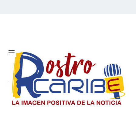
Etiqueta:
Caminata
Fotográfica
El Día del Periodista y Comunicador
SociaI en Colombia
El periodista y comunicador social en Colombia paga un
precio alto por informar, pero su labor sigue