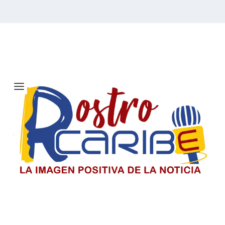
Etiqueta:
Eliminatorias al
Mundial 2026
Solicitan investigar a Viagogo y
venta de entradas para el concierto
de Ricardo Montaner en Barranquilla