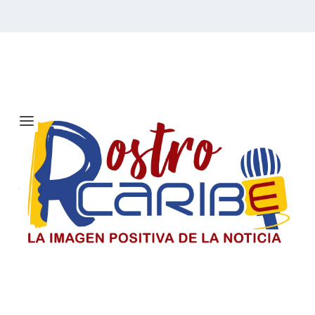
Etiqueta:
Nicolás de Zubiría
El Día del Periodista y Comunicador
SociaI en Colombia
El periodista y comunicador social en Colombia paga un
precio alto por informar, pero su labor sigue
sosteniendo la democracia y construyendo país