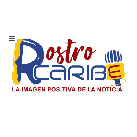
Etiqueta:
Satélite
Solicitan investigar a Viagogo y
venta de entradas para el concierto
de Ricardo Montaner en Barranquilla
Consumidores alertan sobre la compra de entradas en
plataforma Viagogo para el concierto de Ricardo
Montaner y piden investigar su venta en Barranquilla