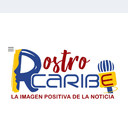
Etiqueta:
Junior de
Barranquilla
Solicitan investigar a Viagogo y
venta de entradas para el concierto
de Ricardo Montaner en Barranquilla