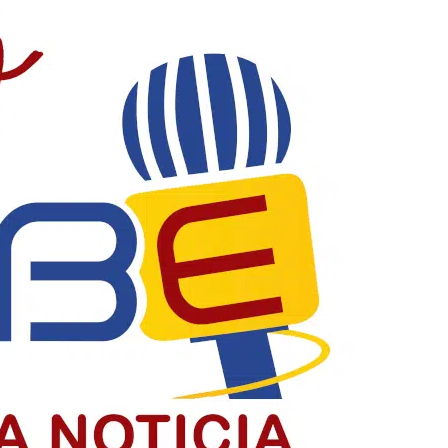
acia y construyendo país
la