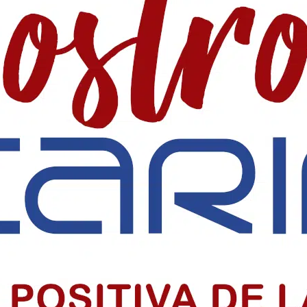
 SociaI en Colombia
 precio alto por informar, pero su labor sigue sosteniendo la democr
iclo sacramental del centenario
o sacramental del centenario de la Parroquia Chiquinquirá en Barranquil