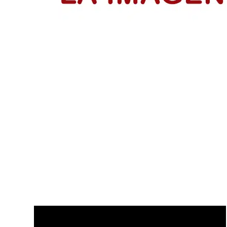
IsraAID Colombia fortalece a 53 emp
Emprendedores reciben su certificación del programa Me
LEER MÁS
Disfruta de nuestros últimos Vídeo