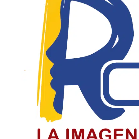
El Día del Periodista y Comunicador
El periodista y comunicador social en Colombia paga un
LEER MÁS
Jóvenes de Chiquinquirá cierran el c
Jóvenes recibieron la confirmación en el cierre del cicl
LEER MÁS