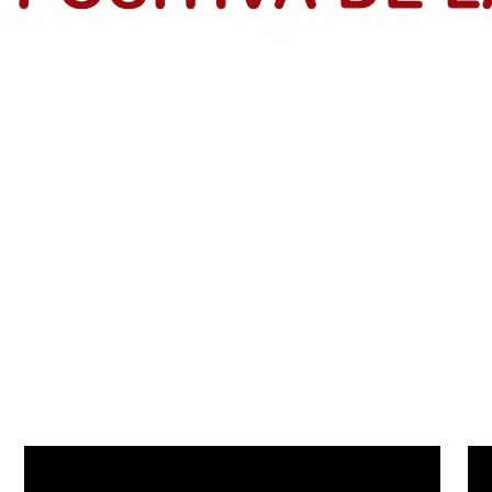
rendedores en el Atlántico
dios de Vida de IsraAID Colombia, tras finalizar formación con la p
s: