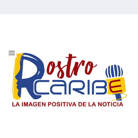
Etiqueta:
Adícora
La Batalla de Boyacá selló la
independencia de Colombia
Colombia conmemora la Batalla de Boyacá, la gesta
que consolidó su independencia y sigue inspirando a
millones dentro y fuera del país