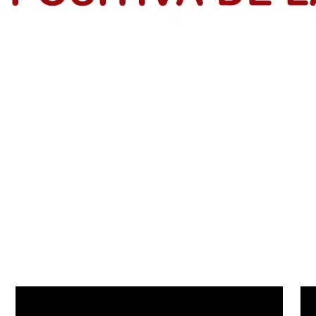
rendedores en el Atlántico
dios de Vida de IsraAID Colombia, tras finalizar formación con la p
s: