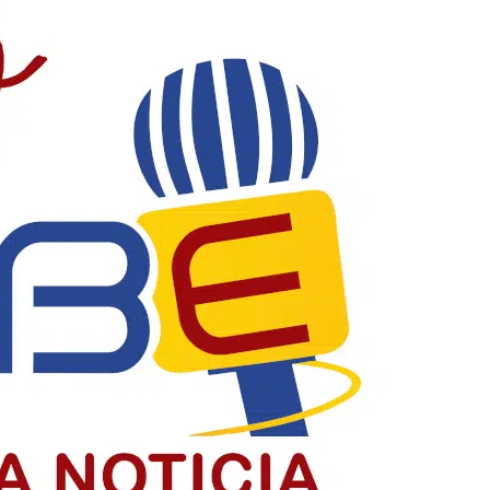
acia y construyendo país
la