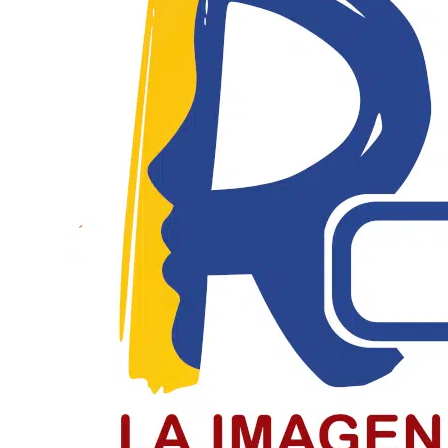
El Día del Periodista y Comunicador
El periodista y comunicador social en Colombia paga un
LEER MÁS
Jóvenes de Chiquinquirá cierran el c
Jóvenes recibieron la confirmación en el cierre del cicl
LEER MÁS