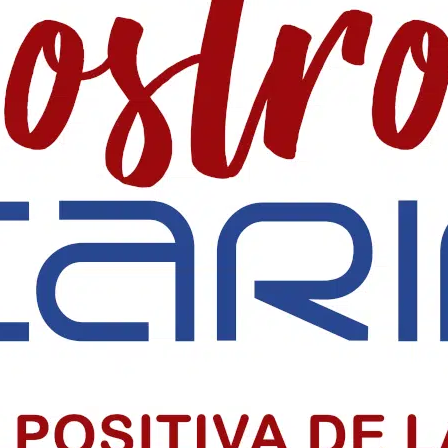
 SociaI en Colombia
 precio alto por informar, pero su labor sigue sosteniendo la democr
iclo sacramental del centenario
o sacramental del centenario de la Parroquia Chiquinquirá en Barranquil