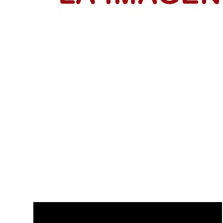
IsraAID Colombia fortalece a 53 emp
Emprendedores reciben su certificación del programa Me
LEER MÁS
Disfruta de nuestros últimos Vídeo