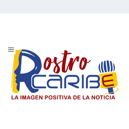
Etiqueta:
Catedral María
Reina
El Día del Periodista y Comunicador
SociaI en Colombia
El periodista y comunicador social en Colombia paga un
precio alto por informar, pero su labor sigue