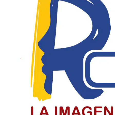
Solicitan investigar a Viagogo y ven
Consumidores alertan sobre la compra de entradas en p
LEER MÁS
La Batalla de Boyacá selló la indep
Colombia conmemora la Batalla de Boyacá, la gesta que 
LEER MÁS