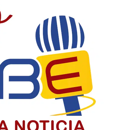
ontaner en Barranquilla
estigar su venta en Barranquilla
uera del país