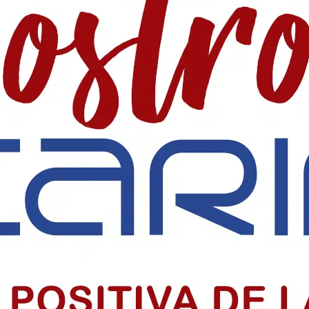
ta de entradas para el concierto de Ricardo M
lataforma Viagogo para el concierto de Ricardo Montaner y piden inv
endencia de Colombia
consolidó su independencia y sigue inspirando a millones dentro y f