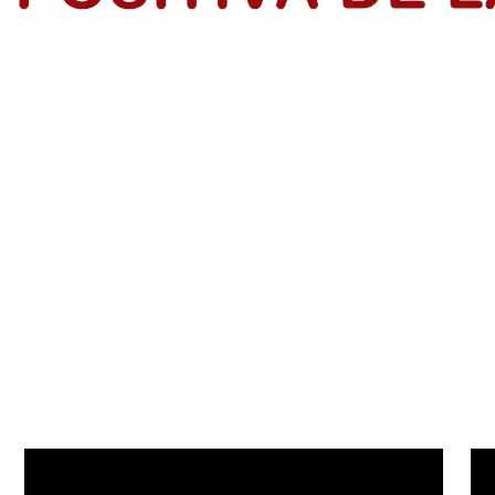
 SociaI en Colombia
 precio alto por informar, pero su labor sigue sosteniendo la democr
s: