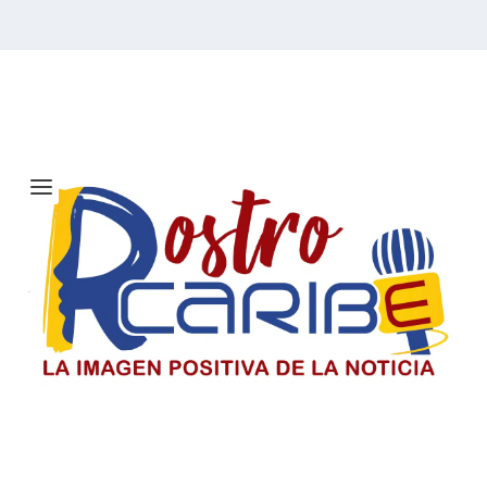
Etiqueta:
Chile
El Día del Periodista y Comunicador
SociaI en Colombia
El periodista y comunicador social en Colombia paga un
precio alto por informar, pero su labor sigue
sosteniendo la democracia y construyendo país