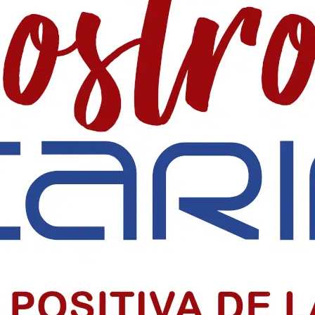
 SociaI en Colombia
 precio alto por informar, pero su labor sigue sosteniendo la democr
iclo sacramental del centenario
o sacramental del centenario de la Parroquia Chiquinquirá en Barranquil