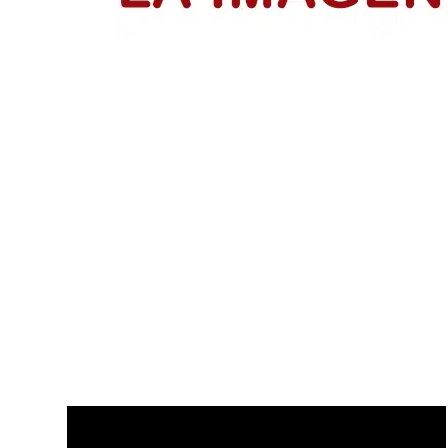
IsraAID Colombia fortalece a 53 emp
Emprendedores reciben su certificación del programa Me
LEER MÁS
Disfruta de nuestros últimos Vídeo