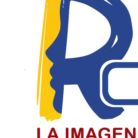
El Día del Periodista y Comunicador
El periodista y comunicador social en Colombia paga un
LEER MÁS
Jóvenes de Chiquinquirá cierran el c
Jóvenes recibieron la confirmación en el cierre del cicl
LEER MÁS