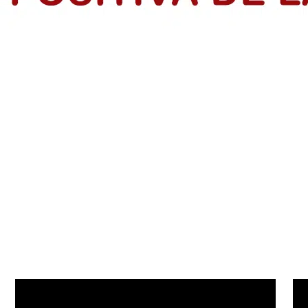
rendedores en el Atlántico
dios de Vida de IsraAID Colombia, tras finalizar formación con la p
s: