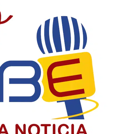
acia y construyendo país
la