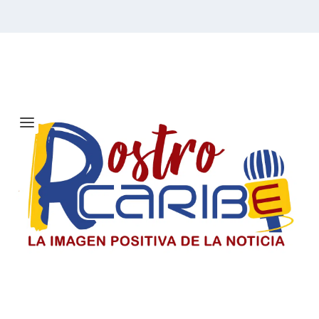
Etiqueta:
Comunidad
venezolana
Solicitan investigar a Viagogo y
venta de entradas para el concierto
de Ricardo Montaner en Barranquilla