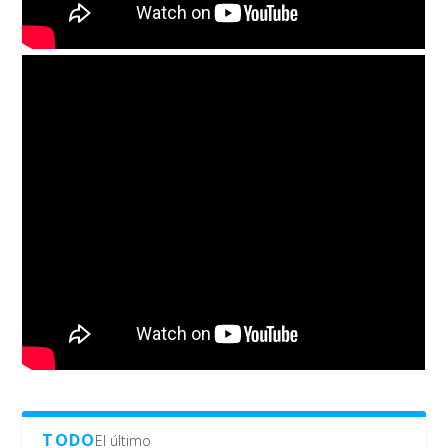
TODO
El último