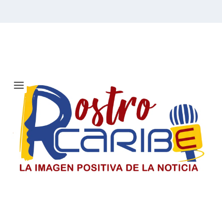
Etiqueta:
Cumbia
Solicitan investigar a Viagogo y
venta de entradas para el concierto
de Ricardo Montaner en Barranquilla
Consumidores alertan sobre la compra de entradas en