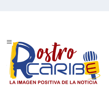
Etiqueta:
Día de la Justicia
Social
El Día del Periodista y Comunicador
SociaI en Colombia
El periodista y comunicador social en Colombia paga un
precio alto por informar, pero su labor sigue