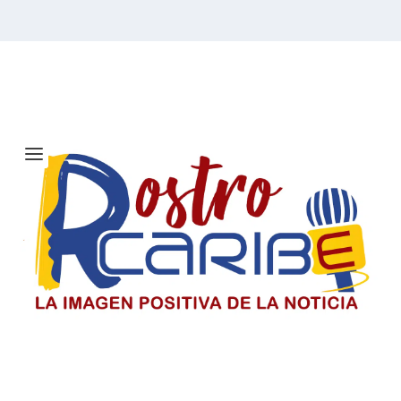
Etiqueta:
Día de la Juventud
El Día del Periodista y Comunicador
SociaI en Colombia
El periodista y comunicador social en Colombia paga un
precio alto por informar, pero su labor sigue
sosteniendo la democracia y construyendo país