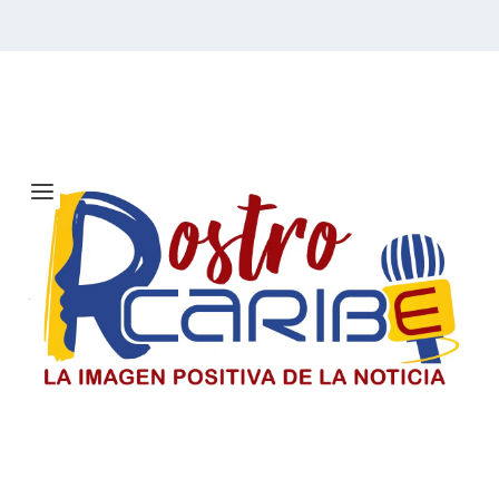
Etiqueta:
familia
El Día del Periodista y Comunicador
SociaI en Colombia
El periodista y comunicador social en Colombia paga un
precio alto por informar, pero su labor sigue
sosteniendo la democracia y construyendo país