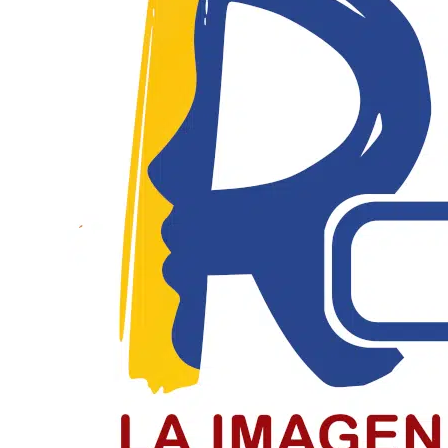
Solicitan investigar a Viagogo y ven
Consumidores alertan sobre la compra de entradas en p
LEER MÁS
La Batalla de Boyacá selló la indep
Colombia conmemora la Batalla de Boyacá, la gesta que 
LEER MÁS