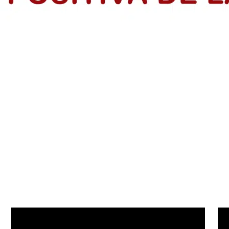
 SociaI en Colombia
 precio alto por informar, pero su labor sigue sosteniendo la democr
s: