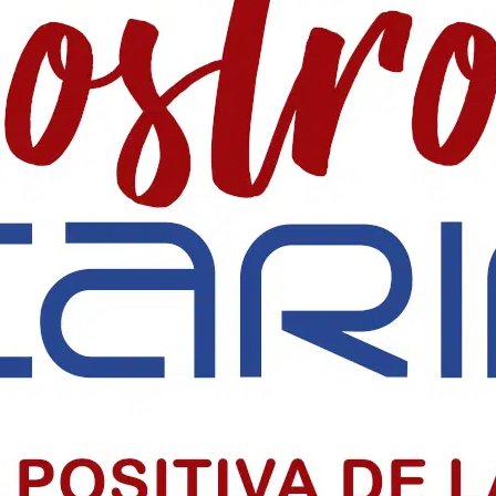
ta de entradas para el concierto de Ricardo M
lataforma Viagogo para el concierto de Ricardo Montaner y piden inv
endencia de Colombia
consolidó su independencia y sigue inspirando a millones dentro y f