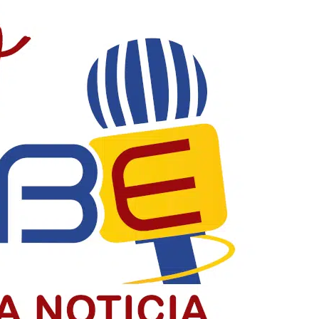
ontaner en Barranquilla
estigar su venta en Barranquilla
uera del país