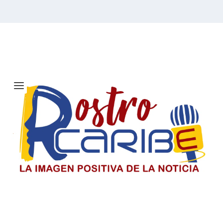
Etiqueta:
GP de Arabia
Saudita
Solicitan investigar a Viagogo y
venta de entradas para el concierto
de Ricardo Montaner en Barranquilla