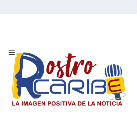
Etiqueta:
Gran Premio de Abu
Dhabi
Solicitan investigar a Viagogo y
venta de entradas para el concierto
de Ricardo Montaner en Barranquilla