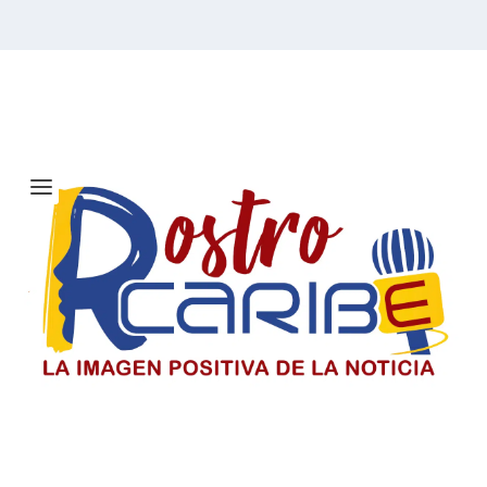
Etiqueta:
Laboratorio Móvil
de Comunicación
Solicitan investigar a Viagogo y
venta de entradas para el concierto
de Ricardo Montaner en Barranquilla