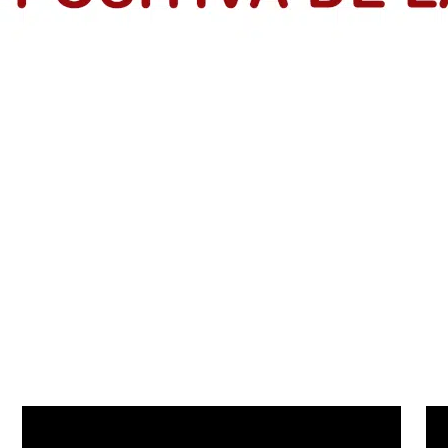
rendedores en el Atlántico
dios de Vida de IsraAID Colombia, tras finalizar formación con la p
s: