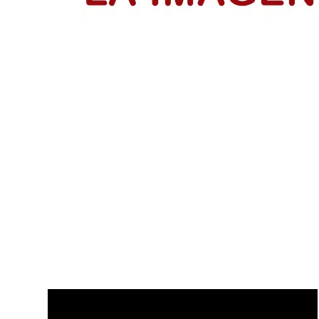
IsraAID Colombia fortalece a 53 emp
Emprendedores reciben su certificación del programa Me
LEER MÁS
Disfruta de nuestros últimos Vídeo