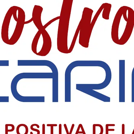
 SociaI en Colombia
 precio alto por informar, pero su labor sigue sosteniendo la democr
iclo sacramental del centenario
o sacramental del centenario de la Parroquia Chiquinquirá en Barranquil