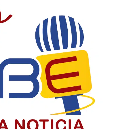
acia y construyendo país
la