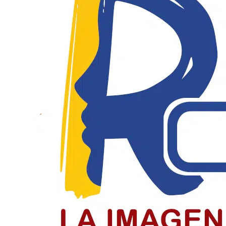
El Día del Periodista y Comunicador
El periodista y comunicador social en Colombia paga un
LEER MÁS
Jóvenes de Chiquinquirá cierran el c
Jóvenes recibieron la confirmación en el cierre del cicl
LEER MÁS