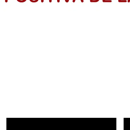
rendedores en el Atlántico
dios de Vida de IsraAID Colombia, tras finalizar formación con la p
s: