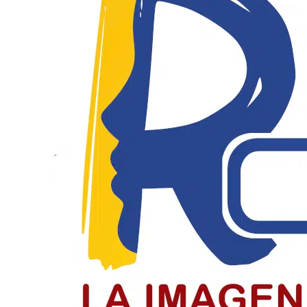
El Día del Periodista y Comunicador
El periodista y comunicador social en Colombia paga un
LEER MÁS
Jóvenes de Chiquinquirá cierran el c
Jóvenes recibieron la confirmación en el cierre del cicl
LEER MÁS