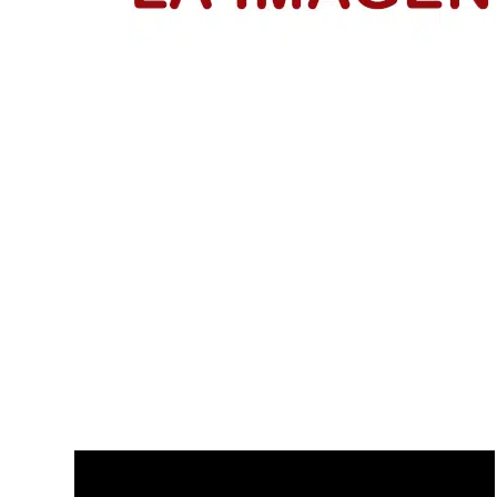
IsraAID Colombia fortalece a 53 emp
Emprendedores reciben su certificación del programa Me
LEER MÁS
Disfruta de nuestros últimos Vídeo