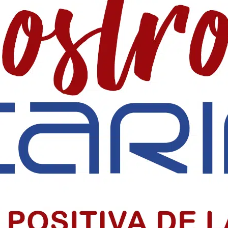
 SociaI en Colombia
 precio alto por informar, pero su labor sigue sosteniendo la democr
iclo sacramental del centenario
o sacramental del centenario de la Parroquia Chiquinquirá en Barranquil