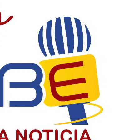
acia y construyendo país
la