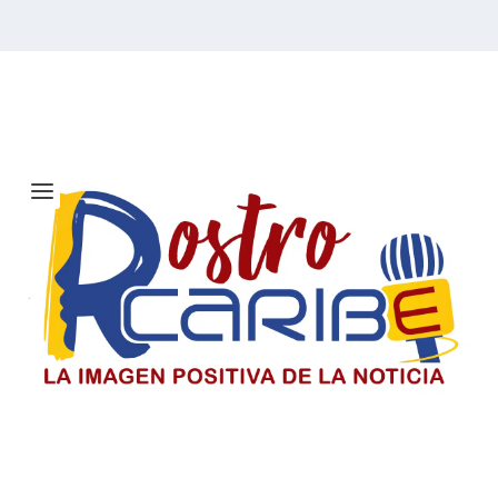
Etiqueta:
Oracle Red Bull
Racing
El Día del Periodista y Comunicador
SociaI en Colombia
El periodista y comunicador social en Colombia paga un
precio alto por informar, pero su labor sigue