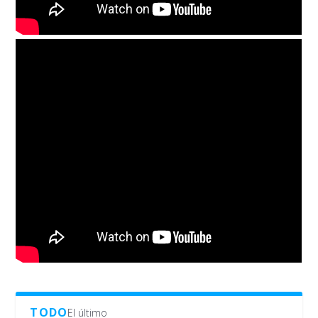
TODO
El último