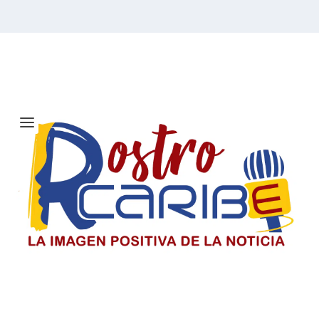
Etiqueta:
Panela y Papelón
Solicitan investigar a Viagogo y
venta de entradas para el concierto
de Ricardo Montaner en Barranquilla
Consumidores alertan sobre la compra de entradas en