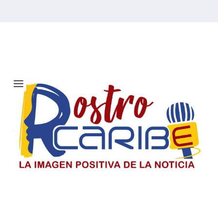
Etiqueta:
Poesía
Solicitan investigar a Viagogo y
venta de entradas para el concierto
de Ricardo Montaner en Barranquilla
Consumidores alertan sobre la compra de entradas en