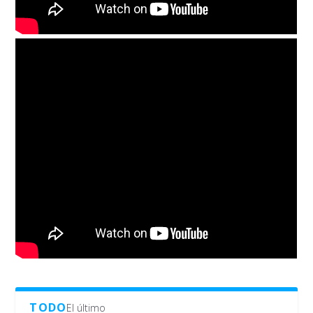
TODO
El último