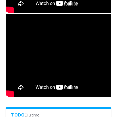
TODO
El último