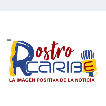
Etiqueta:
Rafel Belloso Chacín
Solicitan investigar a Viagogo y
venta de entradas para el concierto
de Ricardo Montaner en Barranquilla
Consumidores alertan sobre la compra de entradas en