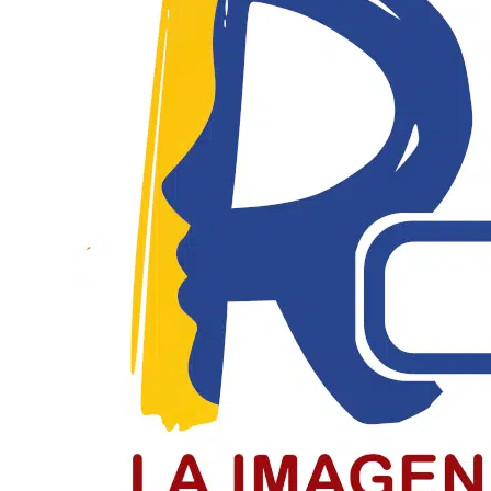
El Día del Periodista y Comunicador
El periodista y comunicador social en Colombia paga un
LEER MÁS
Jóvenes de Chiquinquirá cierran el c
Jóvenes recibieron la confirmación en el cierre del cicl
LEER MÁS