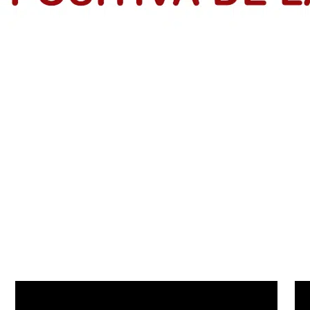
rendedores en el Atlántico
dios de Vida de IsraAID Colombia, tras finalizar formación con la p
s: