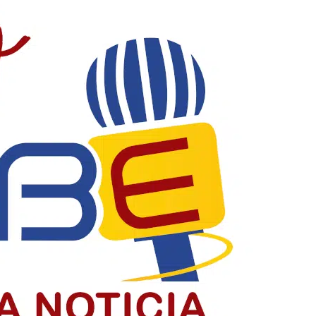
acia y construyendo país
la