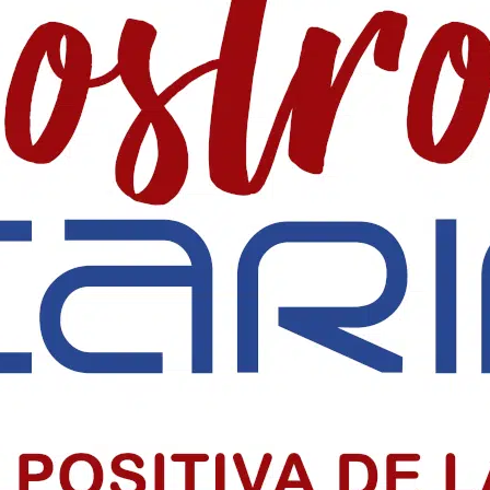
 SociaI en Colombia
 precio alto por informar, pero su labor sigue sosteniendo la democr
iclo sacramental del centenario
o sacramental del centenario de la Parroquia Chiquinquirá en Barranquil