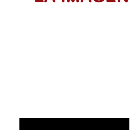
IsraAID Colombia fortalece a 53 emp
Emprendedores reciben su certificación del programa Me
LEER MÁS
Disfruta de nuestros últimos Vídeo