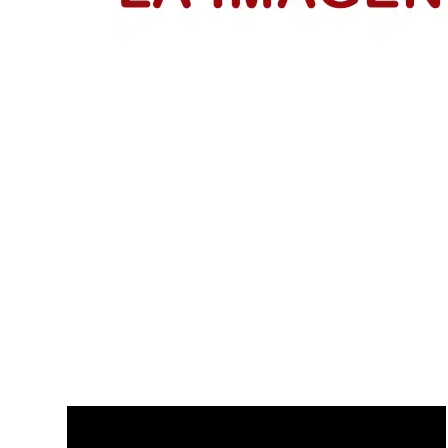
IsraAID Colombia fortalece a 53 emp
Emprendedores reciben su certificación del programa Me
LEER MÁS
Disfruta de nuestros últimos Vídeo