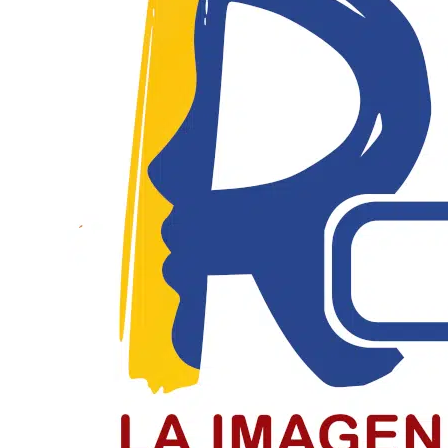
El Día del Periodista y Comunicador
El periodista y comunicador social en Colombia paga un
LEER MÁS
Jóvenes de Chiquinquirá cierran el c
Jóvenes recibieron la confirmación en el cierre del cicl
LEER MÁS