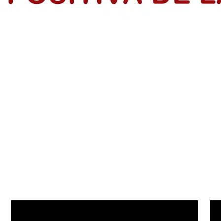
rendedores en el Atlántico
dios de Vida de IsraAID Colombia, tras finalizar formación con la p
s: