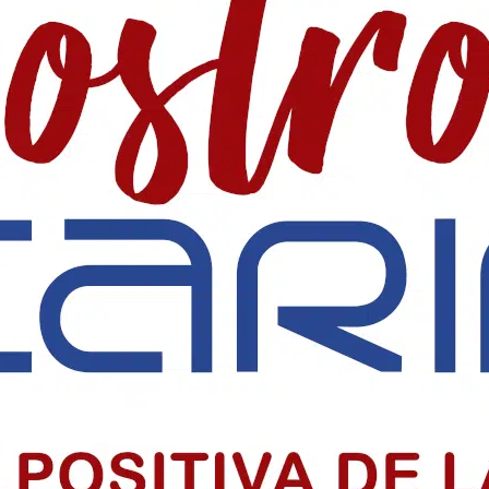
 SociaI en Colombia
 precio alto por informar, pero su labor sigue sosteniendo la democr
iclo sacramental del centenario
o sacramental del centenario de la Parroquia Chiquinquirá en Barranquil