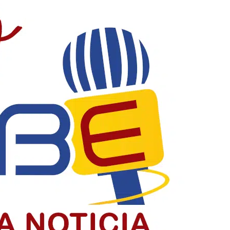
acia y construyendo país
la