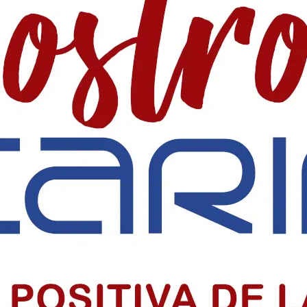
 SociaI en Colombia
 precio alto por informar, pero su labor sigue sosteniendo la democr
iclo sacramental del centenario
o sacramental del centenario de la Parroquia Chiquinquirá en Barranquil