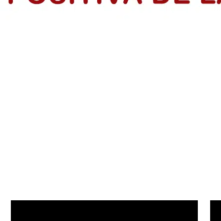
rendedores en el Atlántico
dios de Vida de IsraAID Colombia, tras finalizar formación con la p
s: