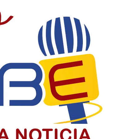
acia y construyendo país
la