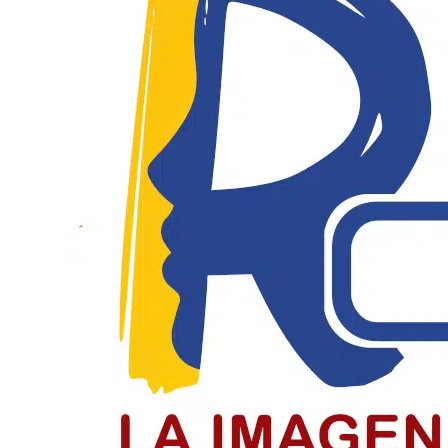
El Día del Periodista y Comunicador
El periodista y comunicador social en Colombia paga un
LEER MÁS
Jóvenes de Chiquinquirá cierran el c
Jóvenes recibieron la confirmación en el cierre del cicl
LEER MÁS