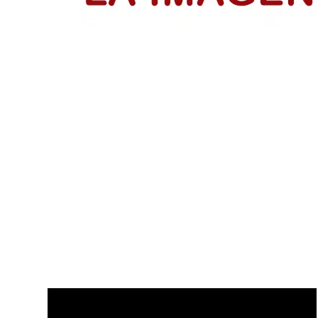
IsraAID Colombia fortalece a 53 emp
Emprendedores reciben su certificación del programa Me
LEER MÁS
Disfruta de nuestros últimos Vídeo