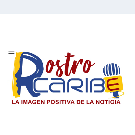
Etiqueta:
Serie de
Campeonato de la Liga
Nacional
Solicitan investigar a Viagogo y
venta de entradas para el concierto
de Ricardo Montaner en Barranquilla