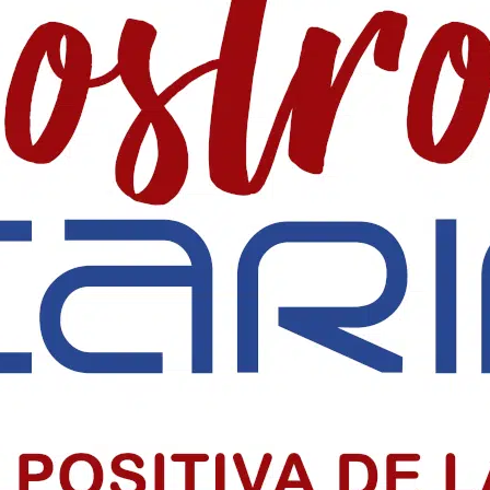
ta de entradas para el concierto de Ricardo M
lataforma Viagogo para el concierto de Ricardo Montaner y piden inv
endencia de Colombia
consolidó su independencia y sigue inspirando a millones dentro y f