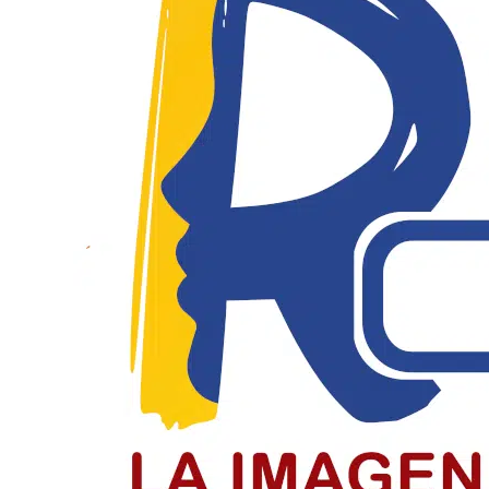
Solicitan investigar a Viagogo y ven
Consumidores alertan sobre la compra de entradas en p
LEER MÁS
La Batalla de Boyacá selló la indep
Colombia conmemora la Batalla de Boyacá, la gesta que 
LEER MÁS