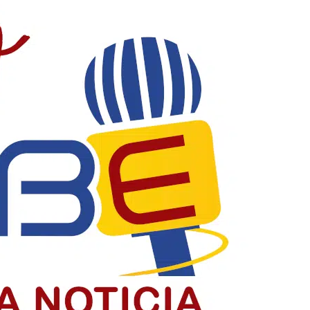
ontaner en Barranquilla
estigar su venta en Barranquilla
uera del país