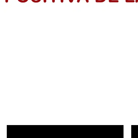
 SociaI en Colombia
 precio alto por informar, pero su labor sigue sosteniendo la democr
s: