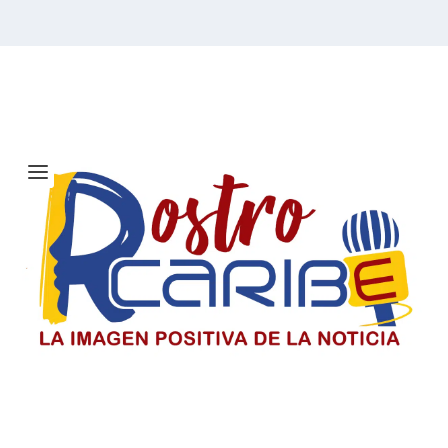
Etiqueta:
Shakira
Solicitan investigar a Viagogo y
venta de entradas para el concierto
de Ricardo Montaner en Barranquilla
Consumidores alertan sobre la compra de entradas en