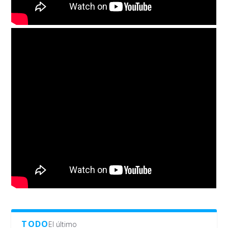
TODO
El último