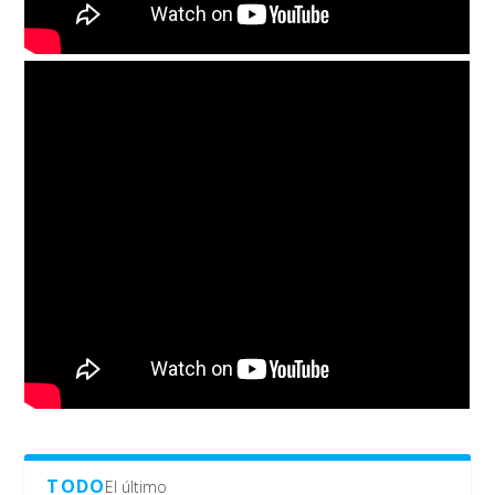
TODO
El último