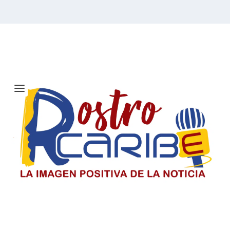
Etiqueta:
WBC 2026
Solicitan investigar a Viagogo y
venta de entradas para el concierto
de Ricardo Montaner en Barranquilla
Consumidores alertan sobre la compra de entradas en